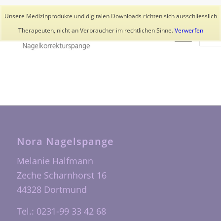
Aktuelles
Trainer
👥 Kundenkonto
Unsere Medizinprodukte und digitalen Downloads richten sich ausschliesslich
Therapeuten, nicht an Verbraucher im rechtlichen Sinne.
Verwerfen
Nora Nagelspange
Melanie Halfmann
Zeche Scharnhorst 16
44328 Dortmund
Tel.: 0231-99 33 42 68