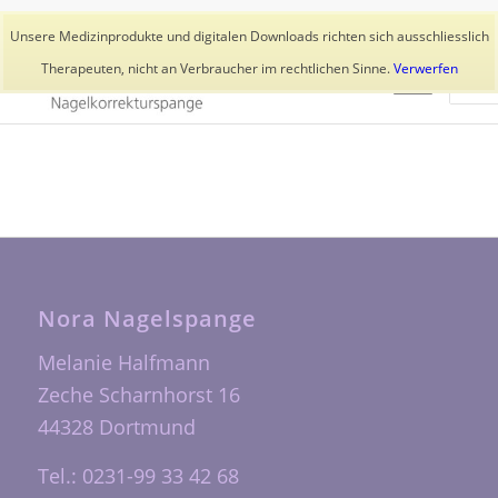
Aktuelles
Trainer
👥 Kundenkonto
Unsere Medizinprodukte und digitalen Downloads richten sich ausschliesslich
Therapeuten, nicht an Verbraucher im rechtlichen Sinne.
Verwerfen
Nora Nagelspange
Melanie Halfmann
Zeche Scharnhorst 16
44328 Dortmund
Tel.: 0231-99 33 42 68