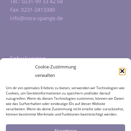
Tel.: 0231-99 33 42 68
Fax: 0231-2413380
info@nora-spange.de
Schulungen
Cookie-Zustimmung
Unsere Schulungen werden durch das
verwalten
Fortbildungszentrum Halfmann
durchgeführt
Um dir ein optimales Erlebnis zu bieten, verwenden wir Technologien wie
Cookies, um Geräteinformationen zu speichern und/oder darauf
zuzugreifen. Wenn du diesen Technologien zustimmst, können wir Daten
wie das Surfverhalten oder eindeutige IDs auf dieser Website
verarbeiten. Wenn du deine Zustimmung nicht erteilst oder zurückziehst,
können bestimmte Merkmale und Funktionen beeinträchtigt werden.
Kategorien
NORA
Akzeptieren