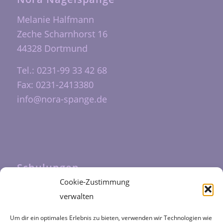
Melanie Halfmann
Zeche Scharnhorst 16
44328 Dortmund
Tel.: 0231-99 33 42 68
Fax: 0231-2413380
info@nora-spange.de
Schulungen
Cookie-Zustimmung
Unsere Schulungen werden durch das
verwalten
Fortbildungszentrum Halfmann
durchgeführt
Um dir ein optimales Erlebnis zu bieten, verwenden wir Technologien wie