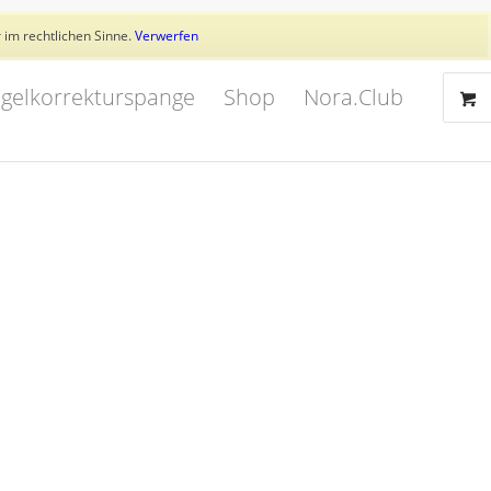
Aktuelles
Trainer
👥 Kundenkonto
 im rechtlichen Sinne.
Verwerfen
gelkorrekturspange
Shop
Nora.Club