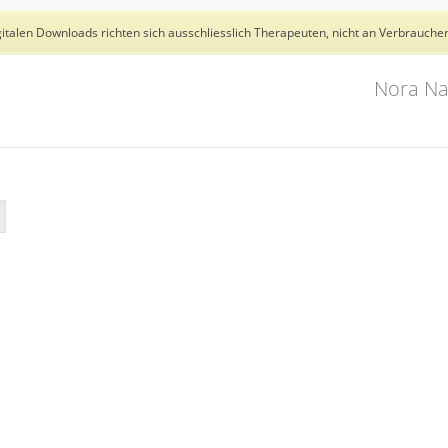
talen Downloads richten sich ausschliesslich Therapeuten, nicht an Verbraucher
Nora Na