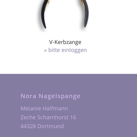
V-Kerbzange
» bitte einloggen
Nora Nagelspange
Melanie Halfmann
Zeche Scharnhorst 16
44328 Dortmund