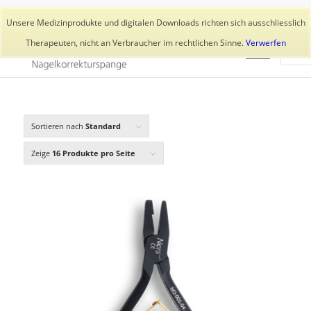
Aktuelles
Trainer
👥 Kundenkonto
Unsere Medizinprodukte und digitalen Downloads richten sich ausschliesslich
Therapeuten, nicht an Verbraucher im rechtlichen Sinne.
Verwerfen
Sortieren nach
Standard
Zeige
16 Produkte pro Seite