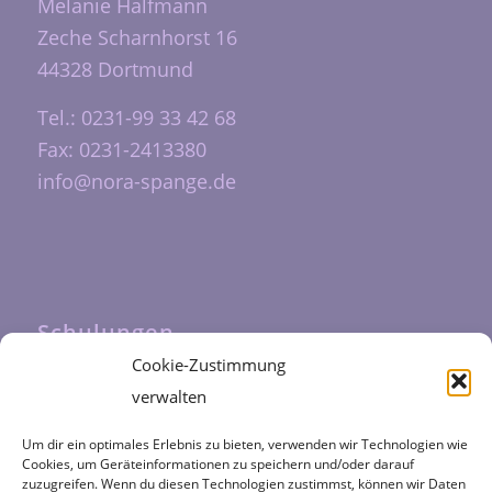
Melanie Halfmann
Zeche Scharnhorst 16
44328 Dortmund
Tel.: 0231-99 33 42 68
Fax: 0231-2413380
info@nora-spange.de
Schulungen
Cookie-Zustimmung
Unsere Schulungen werden durch das
verwalten
Fortbildungszentrum Halfmann
durchgeführt
Um dir ein optimales Erlebnis zu bieten, verwenden wir Technologien wie
Cookies, um Geräteinformationen zu speichern und/oder darauf
zuzugreifen. Wenn du diesen Technologien zustimmst, können wir Daten