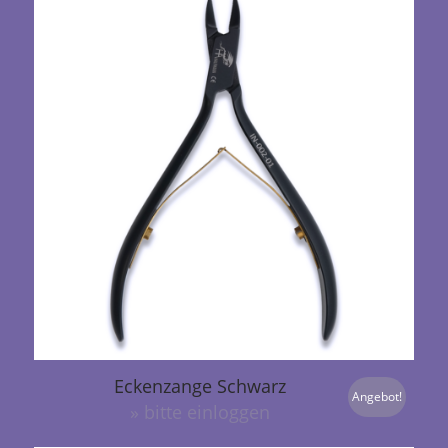
Eckenzange Schwarz
Angebot!
» bitte einloggen