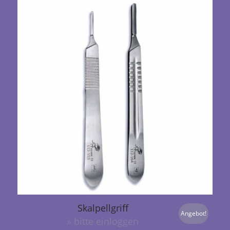
Skalpellgriff
Angebot!
» bitte einloggen