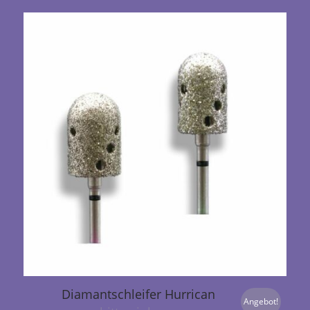
Diamantschleifer Hurrican
Angebot!