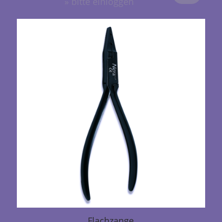
» bitte einloggen
Flachzange