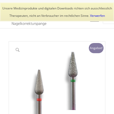
Aktuelles
Trainer
👥 Kundenkonto
Unsere Medizinprodukte und digitalen Downloads richten sich ausschliesslich
Therapeuten, nicht an Verbraucher im rechtlichen Sinne.
Verwerfen
Angebot!