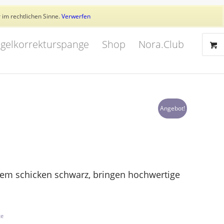
Aktuelles
Trainer
👥 Kundenkonto
 im rechtlichen Sinne.
Verwerfen
gelkorrekturspange
Shop
Nora.Club
Angebot!
nem schicken schwarz, bringen hochwertige
te