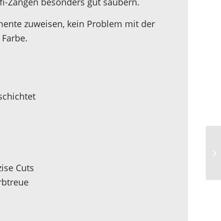
ofi-Zangen besonders gut säubern.
umente zuweisen, kein Problem mit der
 Farbe.
schichtet
ise Cuts
rbtreue