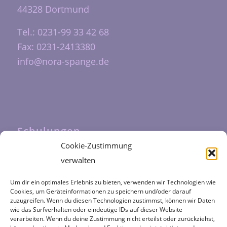
44328 Dortmund
Tel.: 0231-99 33 42 68
Fax: 0231-2413380
info@nora-spange.de
Schulungen
Cookie-Zustimmung
Unsere Schulungen werden durch das
verwalten
Fortbildungszentrum Halfmann
durchgeführt
Um dir ein optimales Erlebnis zu bieten, verwenden wir Technologien wie
Cookies, um Geräteinformationen zu speichern und/oder darauf
zuzugreifen. Wenn du diesen Technologien zustimmst, können wir Daten
wie das Surfverhalten oder eindeutige IDs auf dieser Website
verarbeiten. Wenn du deine Zustimmung nicht erteilst oder zurückziehst,