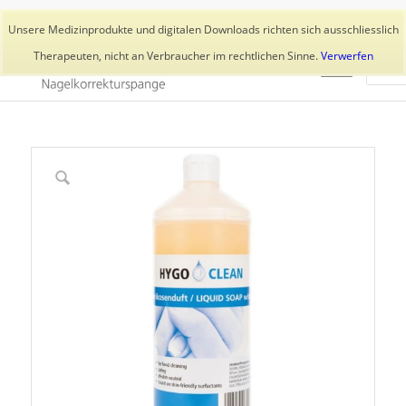
Aktuelles
Trainer
👥 Kundenkonto
Unsere Medizinprodukte und digitalen Downloads richten sich ausschliesslich
Therapeuten, nicht an Verbraucher im rechtlichen Sinne.
Verwerfen