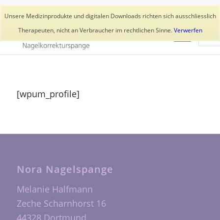
Aktuelles
Trainer
👥 Kundenkonto
Unsere Medizinprodukte und digitalen Downloads richten sich ausschliesslich
Therapeuten, nicht an Verbraucher im rechtlichen Sinne.
Verwerfen
[wpum_profile]
Nora Nagelspange
Melanie Halfmann
Zeche Scharnhorst 16
44328 Dortmund