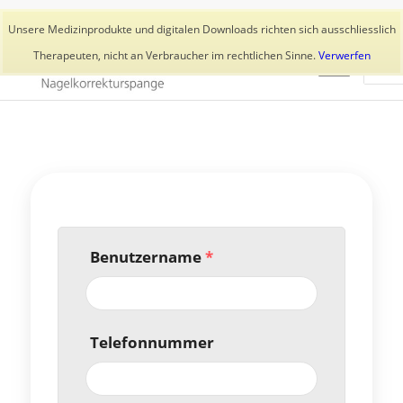
Aktuelles
Trainer
👥 Kundenkonto
Unsere Medizinprodukte und digitalen Downloads richten sich ausschliesslich
Therapeuten, nicht an Verbraucher im rechtlichen Sinne.
Verwerfen
Benutzername
*
Telefonnummer