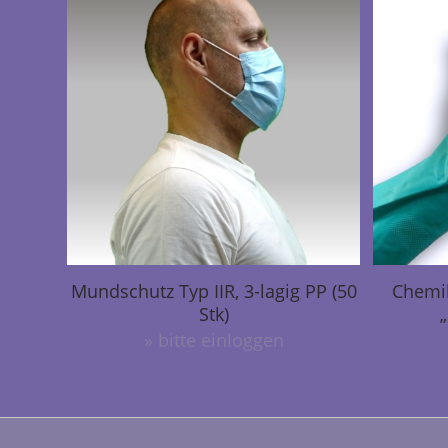
Mundschutz Typ IIR, 3-lagig PP (50
Chemik
Stk)
» bitte einloggen