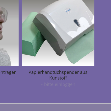
enträger
Papierhandtuchspender aus
Kunstoff
» bitte einloggen