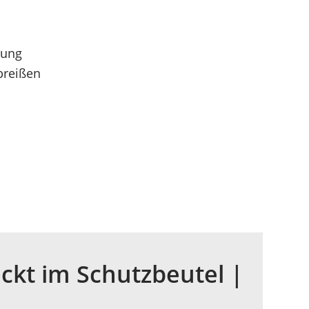
zung
breißen
ckt im Schutzbeutel |