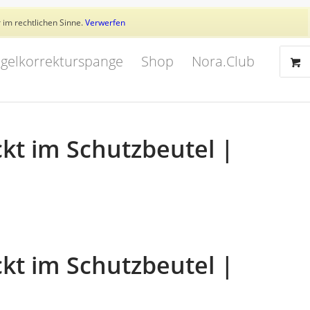
Aktuelles
Trainer
👥 Kundenkonto
 im rechtlichen Sinne.
Verwerfen
gelkorrekturspange
Shop
Nora.Club
kt im Schutzbeutel |
kt im Schutzbeutel |