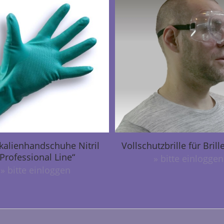
alienhandschuhe Nitril
Vollschutzbrille für Brill
„Professional Line“
» bitte einloggen
» bitte einloggen