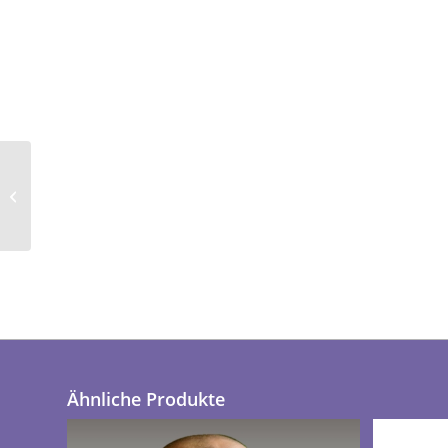
Nitrilhandschuhe in
verschiedenen Größen
puderfrei
Ähnliche Produkte