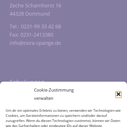
Zeche Scharnhorst 16
44328 Dortmund
Tel.: 0231-99 33 42 68
Fax: 0231-2413380
info@nora-spange.de
Schulungen
Cookie-Zustimmung
Unsere Schulungen werden durch das
verwalten
Fortbildungszentrum Halfmann
durchgeführt
Um dir ein optimales Erlebnis zu bieten, verwenden wir Technologien wie
Cookies, um Geräteinformationen zu speichern und/oder darauf
zuzugreifen. Wenn du diesen Technologien zustimmst, können wir Daten
wie das Surfverhalten oder eindeutige IDs auf dieser Website