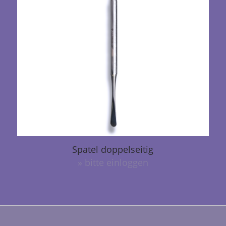
Spatel doppelseitig
» bitte einloggen