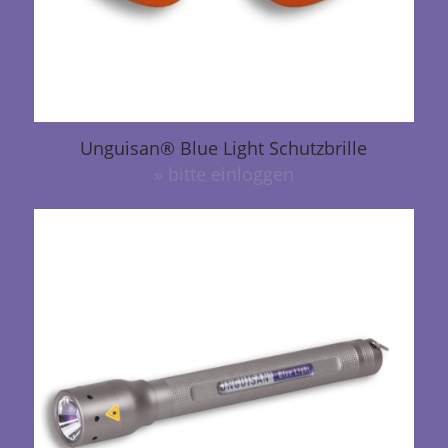
Unguisan® Blue Light Schutzbrille
» bitte einloggen