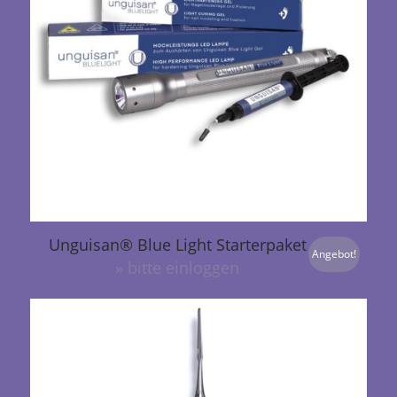
Unguisan® Blue Light Starterpaket
Angebot!
» bitte einloggen