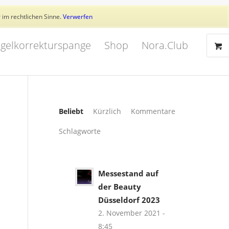
Aktuelles
Trainer
👥 Kundenkonto
 im rechtlichen Sinne.
Verwerfen
gelkorrekturspange
Shop
Nora.Club
Beliebt
Kürzlich
Kommentare
Schlagworte
Messestand auf
der Beauty
Düsseldorf 2023
2. November 2021 -
8:45